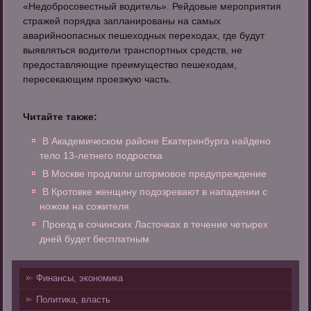
«Недобросовестный водитель». Рейдовые мероприятия
стражей порядка запланированы на самых
аварийноопасных пешеходных переходах, где будут
выявляться водители транспортных средств, не
предоставляющие преимущество пешеходам,
пересекающим проезжую часть.
Читайте также:
В Академическом районе Екатеринбурга найдено
тело 13-летнего подростка
В Москве продлили штормовое предупреждение
В Кротовке женщину подозревают в нападении с
ножом на сожителя
Проезд в сочинских Ласточках в течение четырех
дней будет бесплатным
Финансы, экономика
Политика, власть