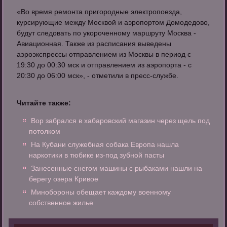
«Во время ремонта пригородные электропоезда,
курсирующие между Москвой и аэропортом Домодедово,
будут следовать по укороченному маршруту Москва -
Авиационная. Также из расписания выведены
аэроэкспрессы отправлением из Москвы в период с
19:30 до 00:30 мск и отправлением из аэропорта - с
20:30 до 06:00 мск», - отметили в пресс-службе.
Читайте также:
Вор забрался в хабаровский магазин через щель под
потолком
На Кубани служебная собака Европа нашла
наркотики в тюбике из-под зубной пасты
Занесенные снегом машины с рыбаками нашли на
берегу озера Кривое
Минобороны обещает каждому военному
собственное жилье