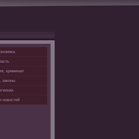
ономика
ласть
я, криминал
, законы
егионах
 новостей