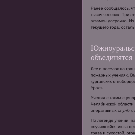
Ранее сообщалось, что
тысяч человек. При э
экзамен досрочно. Из 
текущего года, остал
Южноуральск
объединятся
Лес и поселок на гра
пожарных учениях. В
курганских огнеборц
Урал».
Учения с таким сцена
Челябинской области 
оперативных служб к 
По легенде учений, п
случившийся из-за не
трава и сухостой, ого