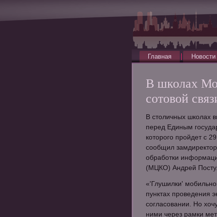
Главная
Новости
В школах Мо
сотовой связ
В столичных школах в
перед Единым госуда
которого пройдет с 2
сообщил замдиректора
обработки информаци
(МЦКО) Андрей Посту
«'Глушилки' мобильно
пунктах проведения э
согласовании. Но хочу
ними через рамки мет