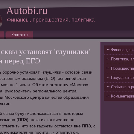
Autobi.ru
Финансы, происшествия, политика
Контакты
сквы установят 'глушилки'
Финансы, эк
и перед ЕГЭ
Политика, в
Происшестви
ыборочно установят «глушилки» сотовой связи
Государство
рственным экзаменом (ЕГЭ), основной этап
9 мая по 1 июля. Об этом агентству «Москва»
События в р
, руководитель регионального центра
Комментарии
и Московского центра качества образования
льгин.
й связи будут использоваться в некоторых
кзамена (ППЭ), пока их количество на
 отметить, что все гаджеты остаются вне ППЭ, с
аллоискателя не пройти», - отметил он.