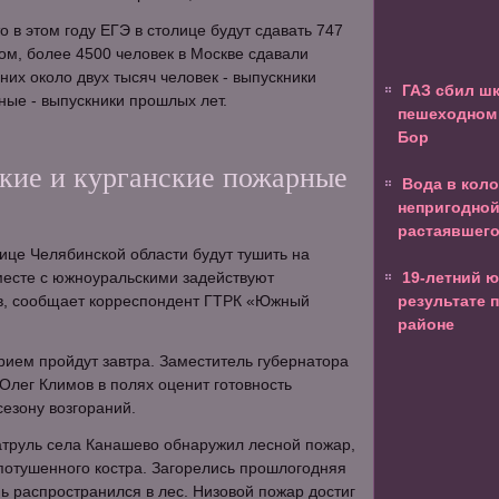
 в этом году ЕГЭ в столице будут сдавать 747
том, более 4500 человек в Москве сдавали
них около двух тысяч человек - выпускники
ГАЗ сбил ш
ьные - выпускники прошлых лет.
пешеходном 
Бор
ие и курганские пожарные
Вода в коло
непригодной
растаявшего
нице Челябинской области будут тушить на
месте с южноуральскими задействуют
19-летний 
ев, сообщает корреспондент ГТРК «Южный
результате 
районе
рием пройдут завтра. Заместитель губернатора
Олег Климов в полях оценит готовность
сезону возгораний.
атруль села Канашево обнаружил лесной пожар,
потушенного костра. Загорелись прошлогодняя
нь распространился в лес. Низовой пожар достиг