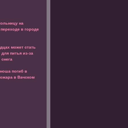
кольницу на
переходе в городе
дцах может стать
 для питья из-за
 снега
юноша погиб в
пожара в Вачском