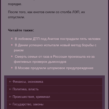
порядке.
После того, как енотов сняли со столба ЛЭП, их
отпустили.
Читайте также:
В лобовом ДТП под Ачитом пострадали пять человек
В Дании успешно испытали новый метод борьбы с
раком
Смерть семьи от газа в Россоши произошла из-за
фиктивных проверок дымоходов
В Москве продлили штормовое предупреждение
Финансы, экономика
Политика, власть
Происшествия, криминал
Государство, законы