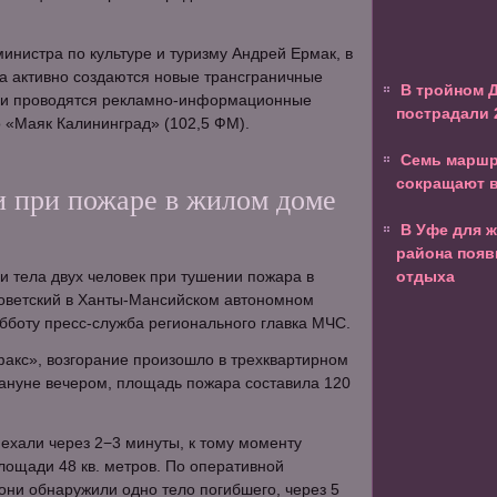
министра по культуре и туризму Андрей Ермак, в
а активно создаются новые трансграничные
В тройном 
 и проводятся рекламно-информационные
пострадали 
 «Маяк Калининград» (102,5 ФМ).
Семь маршр
сокращают 
и при пожаре в жилом доме
В Уфе для 
района появ
 тела двух человек при тушении пожара в
отдыха
оветский в Ханты-Мансийском автономном
убботу пресс-служба регионального главка МЧС.
акс», возгорание произошло в трехквартирном
ануне вечером, площадь пожара составила 120
ехали через 2−3 минуты, к тому моменту
лощади 48 кв. метров. По оперативной
они обнаружили одно тело погибшего, через 5