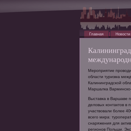
Главная
Новости
Калининград
международн
Мероприятие проводи
области туризма межд
Калининградской обл
Маршалка Варминско-
Выставка в Варшаве п
деловых контактов в
участвовали более 40
всего мира: туропера
снаряжения для актив
регионов Польши. Экс