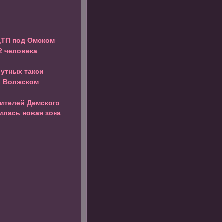
ДТП под Омском
2 человека
утных такси
в Волжском
жителей Демского
илась новая зона