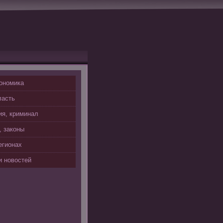
ономика
ласть
я, криминал
, законы
егионах
 новостей