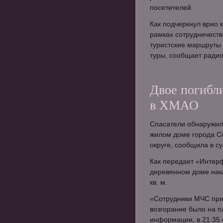
посетителей.
Как подчеркнул врио 
рамках сотрудничеств
туристские маршруты
туры, сообщает радио
Двое погибл
в ХМАО
Спасатели обнаружили
жилом доме города С
округе, сообщила в с
Как передает «Интерф
деревянном доме нак
кв. м.
«Сотрудники МЧС при
возгорание было на п
информации, в 21:35 