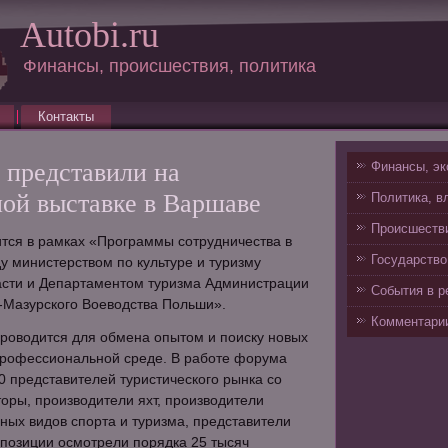
Autobi.ru
Финансы, происшествия, политика
Контакты
 представили на
Финансы, эк
ой выставке в Варшаве
Политика, в
Происшестви
тся в рамках «Программы сотрудничества в
Государство
у министерством по культуре и туризму
асти и Департаментом туризма Администрации
События в р
Мазурского Воеводства Польши».
Комментарии
роводится для обмена опытом и поиску новых
 профессиональной среде. В работе форума
0 представителей туристического рынка со
торы, производители яхт, производители
ных видов спорта и туризма, представители
позиции осмотрели порядка 25 тысяч