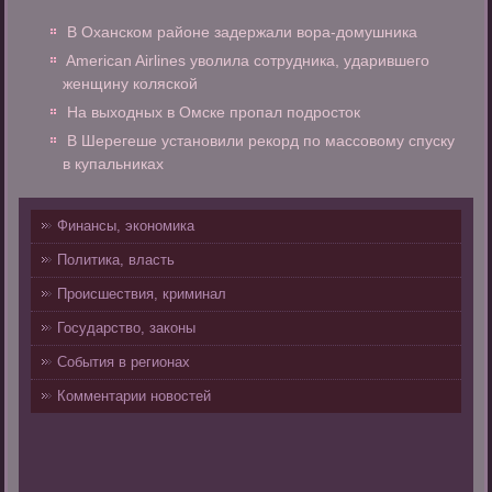
В Оханском районе задержали вора-домушника
American Airlines уволила сотрудника, ударившего
женщину коляской
На выходных в Омске пропал подросток
В Шерегеше установили рекорд по массовому спуску
в купальниках
Финансы, экономика
Политика, власть
Происшествия, криминал
Государство, законы
События в регионах
Комментарии новостей