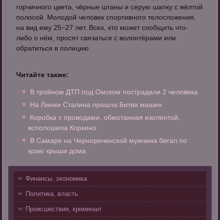
горчичного цвета, чёрные штаны и серую шапку с жёлтой
полосой. Молодой человек спортивного телосложения,
на вид ему 25−27 лет. Всех, кто может сообщить что-
либо о нём, просят связаться с волонтёрами или
обратиться в полицию.
Читайте также:
В тройном ДТП под Омском пострадали 2 человека
На Линии Сталина прошла Битва машин
Коробка с проводами, обмотанная изолентой,
всполошила Коркино
В Самаре на Чернореченской мужчина бегал по
краю крыши дома
Финансы, экономика
Политика, власть
Происшествия, криминал