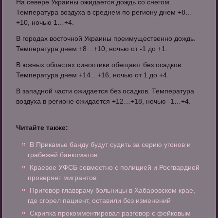
На севере Украины ожидается дождь со снегом.
Температура воздуха в среднем по региону днем +8…
+10, ночью 1…+4.
В городах восточной Украины преимущественно дождь.
Температура днем +8…+10, ночью от -1 до +1.
В южных областях синоптики обещают без осадков.
Температура днем +14…+16, ночью от 1 до +4.
В западной части ожидается без осадков. Температура
воздуха в регионе ожидается +12…+18, ночью -1…+4.
Читайте также:
В Прикамье банду будут судить за серию угонов и
грабежей банкоматов
Краевое УФСБ совместно с полицией и Росгвардией
проверяет мигрантов
Приговор главврачу больницы в Хабаровском крае,
где сгорел пациент, оставили без изменений
Скрипка прокомментировал разговор с фейковым