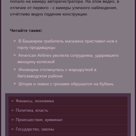
попало на камеру авторегистратора. На этом видео, в
отличие от первого - с камеры уличного наблюдения,
отчётливо видно падение конструкции.
Читайте также:
В Башкирии грабитель магазина приставил нож к
горлу продавщицы
American Airlines уволила сотрудника, ударившего
женщину коляской
Иномарка столкнулась с маршруткой в
Автозаводском районе
Шторм и ливни с грозами обрушатся на Кубань
Финансы, экономика
Политика, власть
Происшествия, криминал
Государство, законы