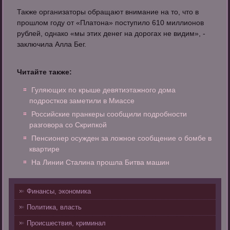
Также организаторы обращают внимание на то, что в
прошлом году от «Платона» поступило 610 миллионов
рублей, однако «мы этих денег на дорогах не видим», -
заключила Алла Бег.
Читайте также:
Гуляющих по крыше девятиэтажного дома
подростков заметили в Миассе
Российские пранкеры сообщили подробности
разговора со Скрипкой
Пенсионер осужден за ложное сообщение о бомбе в
квартире
На Линии Сталина прошла Битва машин
Финансы, экономика
Политика, власть
Происшествия, криминал