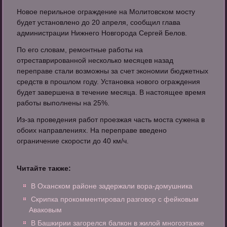
Новое перильное ограждение на Молитовском мосту
будет установлено до 20 апреля, сообщил глава
администрации Нижнего Новгорода Сергей Белов.
По его словам, ремонтные работы на
отреставрированной несколько месяцев назад
переправе стали возможны за счет экономии бюджетных
средств в прошлом году. Установка нового ограждения
будет завершена в течение месяца. В настоящее время
работы выполнены на 25%.
Из-за проведения работ проезжая часть моста сужена в
обоих направлениях. На переправе введено
ограничение скорости до 40 км/ч.
Читайте также:
В Оханском районе задержали вора-домушника
Скрипка прокомментировал разговор с фейковым
Аваковым
В Башкирии загорелся балкон в жилой многоэтажке