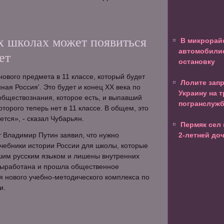
х школах может появиться
В микрорай
автомобилис
ет
остановку
нового предмета в 11 классе, который будет
Лолите зап
ная Россия'. Это будет и конец ХХ века по
Украину на т
обществознания, которое есть, и выпавший
погранслуж
торого теперь нет в 11 классе. В общем, это
тся», - сказал Чубарьян.
Пермяк сел 
т Владимир Путин заявил, что нужно
2-летней до
чебники истории России для школы, которые
шим русским языком и лишены внутренних
выработана и прошла общественное
 нового учебно-методического комплекса по
и.