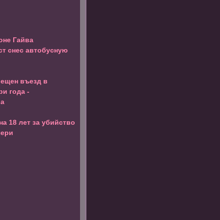
оне Гайва
т снес автобусную
рещен въезд в
ри года -
ба
на 18 лет за убийство
чери