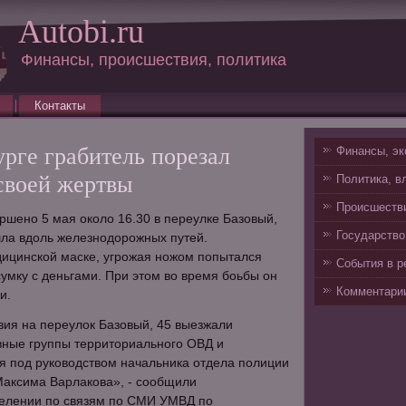
Autobi.ru
Финансы, происшествия, политика
Контакты
рге грабитель порезал
Финансы, эк
своей жертвы
Политика, в
Происшестви
шено 5 мая около 16.30 в переулке Базовый,
Государство
шла вдоль железнодорожных путей.
ицинской маске, угрожая ножом попытался
События в р
умку с деньгами. При этом во время боьбы он
Комментарии
и.
ия на переулок Базовый, 45 выезжали
вные группы территориального ОВД и
я под руководством начальника отдела полиции
Максима Варлакова», - сообщили
делении по связям по СМИ УМВД по