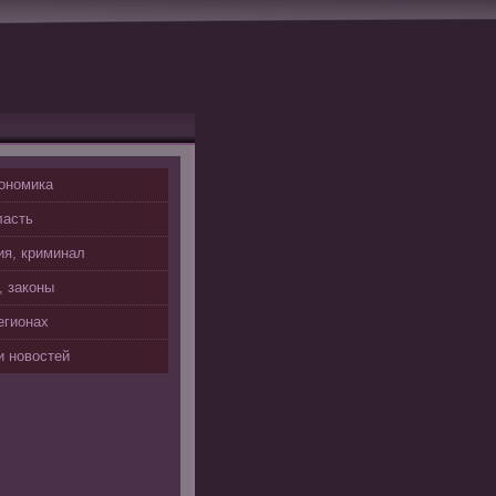
ономика
ласть
я, криминал
, законы
егионах
 новостей