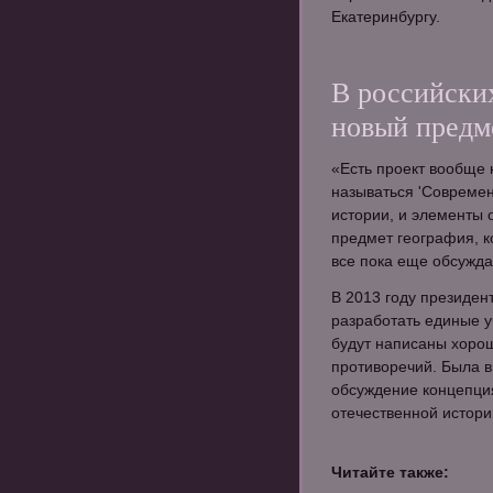
Екатеринбургу.
В российски
новый предм
«Есть проект вообще 
называться 'Современ
истории, и элементы 
предмет география, ко
все пока еще обсуждае
В 2013 году президен
разработать единые у
будут написаны хоро
противоречий. Была 
обсуждение концепция
отечественной истори
Читайте также: