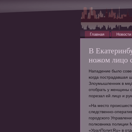
Главная
Новости
В Екатеринбу
ножом лицо 
Нападение было совер
когда пострадавшая 
Злоумышленник в мед
отобрать у женщины с
порезал ей лицо и рук
«На место происшеств
следственно-операти
городского Управлени
полковника полиции 
«УралПолит.Ru» в от