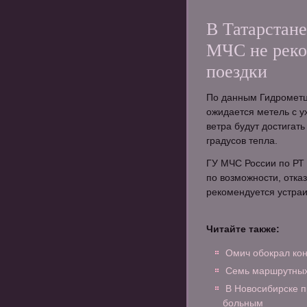
В Татарстане
МЧС не реко
поездки
По данным Гидрометце
ожидается метель с 
ветра будут достигать
градусов тепла.
ГУ МЧС России по РТ 
по возможности, отка
рекомендуется устраи
Читайте также:
Омич обокрал кон
Семь маршрутных
В Новосибирске п
больным