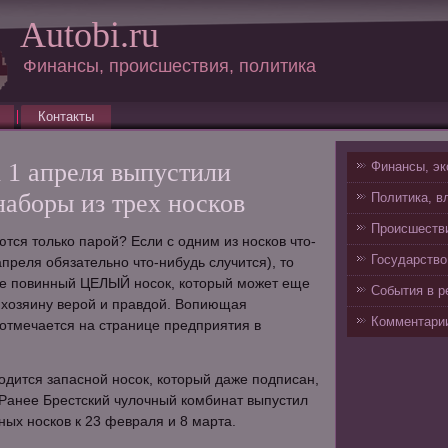
Autobi.ru
Финансы, происшествия, политика
Контакты
 1 апреля выпустили
Финансы, эк
аборы из трех носков
Политика, в
Происшестви
тся только парой? Если с одним из носков что-
Государство
апреля обязательно что-нибудь случится), то
 не повинный ЦЕЛЫЙ носок, который может еще
События в р
 хозяину верой и правдой. Вопиющая
Комментарии
 отмечается на странице предприятия в
годится запасной носок, который даже подписан,
 Ранее Брестский чулочный комбинат выпустил
ых носков к 23 февраля и 8 марта.