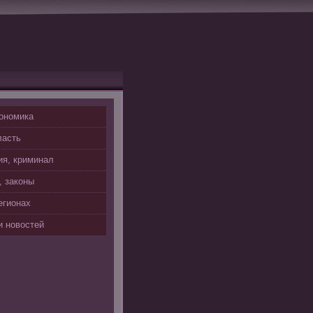
ономика
ласть
я, криминал
, законы
егионах
 новостей