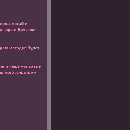
юноша погиб в
пожара в Вачском
рске сегодня будет
тали чаще убивать и
 вымогательством