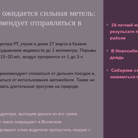
 ожидается сильная метель:
мендует отправляться в
19-летний 
результате 
районе
нтра РТ, утром и днем 27 марта в Казани
ухудшением видимости до 1 километра. Порывы
В Новосиби
 15−20 м/с, воздух прогреется от 1 до 3-х
дождь
Сибиряки с
рекомендуют отказаться от дальних поездок и,
заниматься
заться от использования автомобиля. Также не
вать длительные прогулки на природе.
дуктора, вытащив деньги из его сумки
 такси сокращают в Волжском
роверят отказ водителя пропустить скорую с