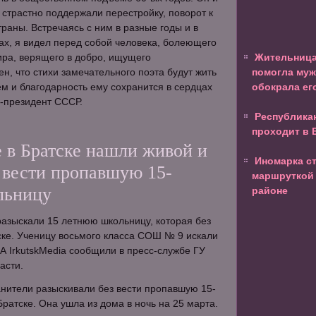
и страстно поддержали перестройку, поворот к
траны. Встречаясь с ним в разные годы и в
ах, я видел перед собой человека, болеющего
ира, верящего в добро, ищущего
Жительница
н, что стихи замечательного поэта будут жить
помогла муж
ем и благодарность ему сохранится в сердцах
обокрала ег
с-президент СССР.
Республика
проходит в 
 в Братске нашли живой и
Иномарка с
 вести пропавшую 15-
маршруткой
льницу
районе
азыскали 15 летнюю школьницу, которая без
ске. Ученицу восьмого класса СОШ № 9 искали
ИА IrkutskMedia сообщили в пресс-службе ГУ
асти.
нители разыскивали без вести пропавшую 15-
ратске. Она ушла из дома в ночь на 25 марта.