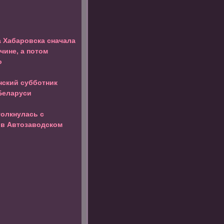
 Хабаровска сначала
чине, а потом
о
нский субботник
Беларуси
толкнулась с
 в Автозаводском