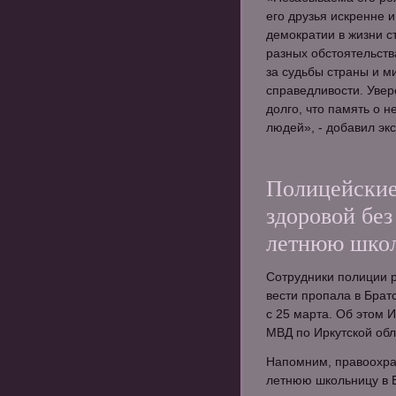
его друзья искренне 
демократии в жизни с
разных обстоятельств
за судьбы страны и м
справедливости. Увере
долго, что память о н
людей», - добавил эк
Полицейские
здоровой без
летнюю шко
Сотрудники полиции р
вести пропала в Брат
с 25 марта. Об этом 
МВД по Иркутской обл
Напомним, правоохра
летнюю школьницу в Б