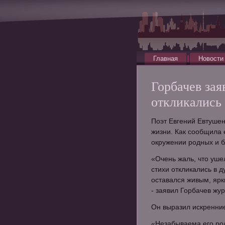
Главная
Новости
Горбачев зая
откликались
Поэт Евгений Евтушен
жизни. Как сообщила 
окружении родных и бл
«Очень жаль, что уше
стихи откликались в 
оставался живым, яр
- заявил Горбачев жур
Он выразил искренние
«Незабываема его ро