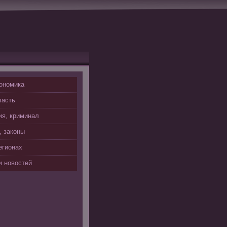
ономика
ласть
я, криминал
, законы
егионах
 новостей