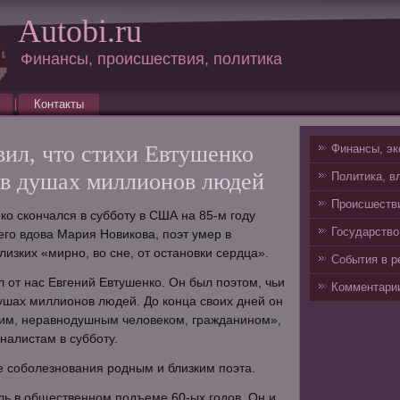
Autobi.ru
Финансы, происшествия, политика
Контакты
вил, что стихи Евтушенко
Финансы, эк
 в душах миллионов людей
Политика, в
Происшестви
ко скончался в субботу в США на 85-м году
Государство
его вдова Мария Новикова, поэт умер в
изких «мирно, во сне, от остановки сердца».
События в р
л от нас Евгений Евтушенко. Он был поэтом, чьи
Комментарии
душах миллионов людей. До конца своих дней он
ким, неравнодушным человеком, гражданином»,
налистам в субботу.
 соболезнования родным и близким поэта.
ль в общественном подъеме 60-ых годов. Он и