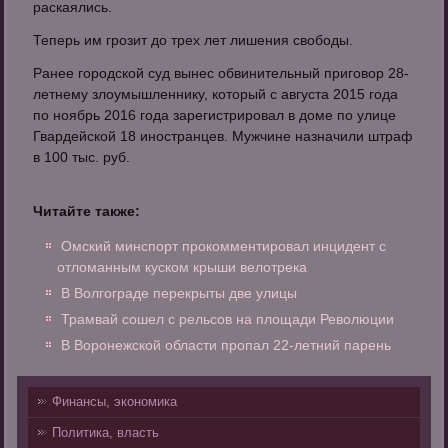
раскаялись.
Теперь им грозит до трех лет лишения свободы.
Ранее городской суд вынес обвинительный приговор 28-
летнему злоумышленнику, который с августа 2015 года
по ноябрь 2016 года зарегистрировал в доме по улице
Гвардейской 18 иностранцев. Мужчине назначили штраф
в 100 тыс. руб.
Читайте также:
Омский минспорт прокомментировал инцидент с
отломанным куском крыши велотрека
В Волгограде перекрыты две улицы
Трамвай сошел с рельсов на площади Революции
В Воронежской области пропал 22-летний парень
Финансы, экономика
Политика, власть