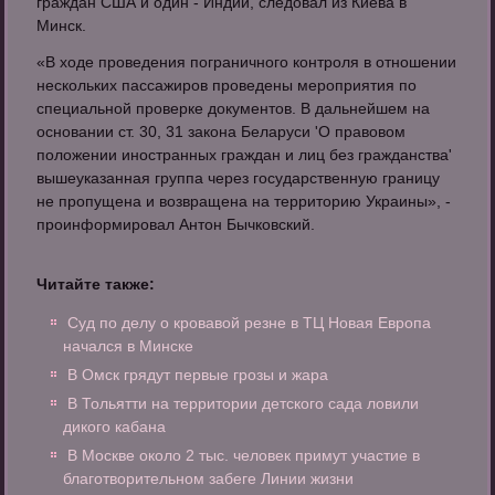
граждан США и один - Индии, следовал из Киева в
Минск.
«В ходе проведения пограничного контроля в отношении
нескольких пассажиров проведены мероприятия по
специальной проверке документов. В дальнейшем на
основании ст. 30, 31 закона Беларуси 'О правовом
положении иностранных граждан и лиц без гражданства'
вышеуказанная группа через государственную границу
не пропущена и возвращена на территорию Украины», -
проинформировал Антон Бычковский.
Читайте также:
Суд по делу о кровавой резне в ТЦ Новая Европа
начался в Минске
В Омск грядут первые грозы и жара
В Тольятти на территории детского сада ловили
дикого кабана
В Москве около 2 тыс. человек примут участие в
благотворительном забеге Линии жизни