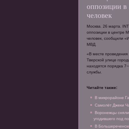
оппозиции в 
человек
Москва. 26 марта. IN
оппозиции в центре М
человек, сообщили «И
МВД.
«В месте проведения
Тверской улице горо
находятся порядка 7−8
службы.
Читайте также:
В микрорайоне Га
Самолёт Джеки Ча
Воронежцы сняли 
угодившего под п
В Большереченск