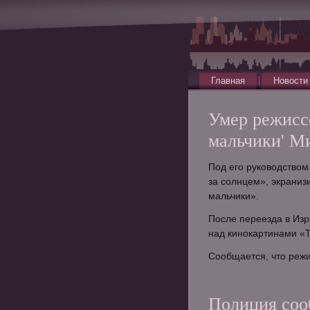
Главная
Новости
Умер режисс
мальчики' М
Под его руководство
за солнцем», экраниз
мальчики».
После переезда в Из
над кинокартинами «Т
Сообщается, что реж
Полиция соо