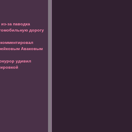
из-за паводка
втомобильную дорогу
окомментировал
 фейковым Аваковым
окурор удивил
уировкой