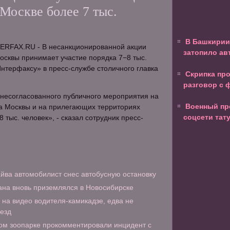
Москве более 7 тыс.
В Башкирии 
TERFAX.RU - В несанкционированной акции
затопило а
осквы принимает участие порядка 7−8 тыс.
нтерфаксу» в пресс-службе столичного главка
Скрипка пр
разговор с
 несогласованного публичного мероприятия на
Военный пр
да Москвы и на прилегающих территориях
соцсети тат
 тыс. человек», - сказал сотрудник пресс-
йва автомобилист снес автобусную остановку
на вновь приземлялся в Новосибирске
на видео водителя-камикадзе, едва не
оезд
ом зоопарке прокомментировали инцидент с