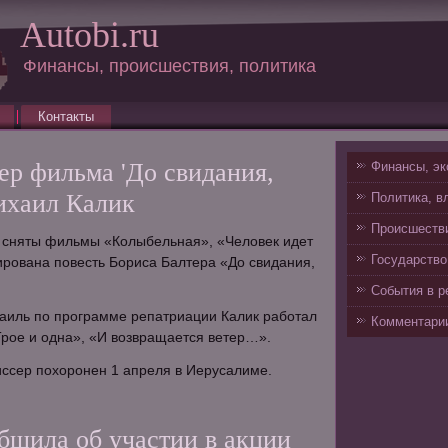
Autobi.ru
Финансы, происшествия, политика
Контакты
ер фильма 'До свидания,
Финансы, эк
ихаил Калик
Политика, в
Происшестви
м сняты фильмы «Колыбельная», «Человек идет
Государство
ирована повесть Бориса Балтера «До свидания,
События в р
раиль по программе репатриации Калик работал
Комментарии
рое и одна», «И возвращается ветер…».
иссер похоронен 1 апреля в Иерусалиме.
бщила об участии в акции