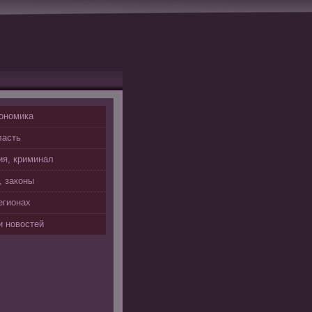
ономика
ласть
я, криминал
, законы
егионах
 новостей