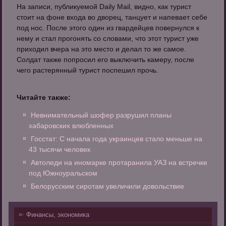
На записи, публикуемой Daily Mail, видно, как турист
стоит на фоне входа во дворец, танцует и напевает себе
под нос. После этого один из гвардейцев повернулся к
нему и стал прогонять со словами, что этот турист уже
приходил вчера на это место и делал то же самое.
Солдат также попросил его выключить камеру, после
чего растерянный турист поспешил прочь.
Читайте также:
Невнимательный шофер разрушил планы
хабаровских влюбленных
Госстат: С начала года украинцев стало меньше на
43 тысячи человек
Автоледи на иномарке протаранила УАЗ на встречке
под Южноуральском
Белорусским сиротам увеличили довольствие
Финансы, экономика