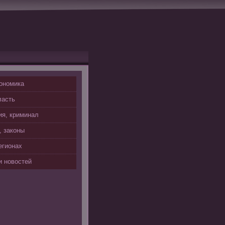
ономика
ласть
я, криминал
, законы
егионах
 новостей