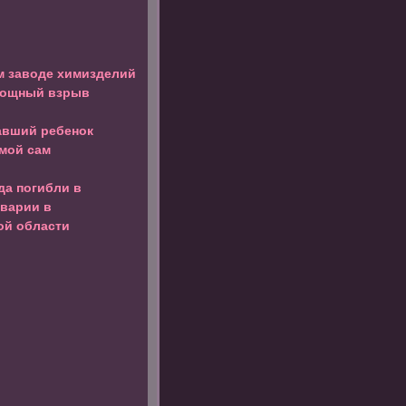
м заводе химизделий
мощный взрыв
авший ребенок
мой сам
да погибли в
аварии в
ой области