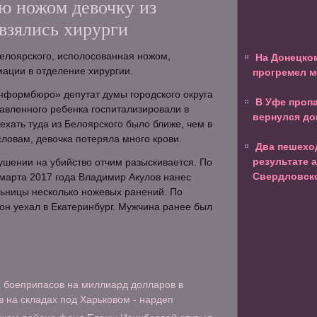
ую ножом девочку из
взялись хирурги
Белоярского, исполосованная ножом,
На Донецко
ации в отделение хирургии.
прогремел 
нформбюро» депутат думы городского округа
В Уфе проп
авленного ребенка госпитализировали в
вернулся до
ехать туда из Белоярского было ближе, чем в
словам, девочка потеряла много крови.
Два пешехо
результате 
шении на убийство отчим разыскивается. По
Свердловск
 марта 2017 года Владимир Акулов нанес
льницы несколько ножевых ранений. По
н уехал в Екатеринбург. Мужчина ранее был
 боеприпасов на миллиард долларов в
в на складах под Харьковом - нардеп