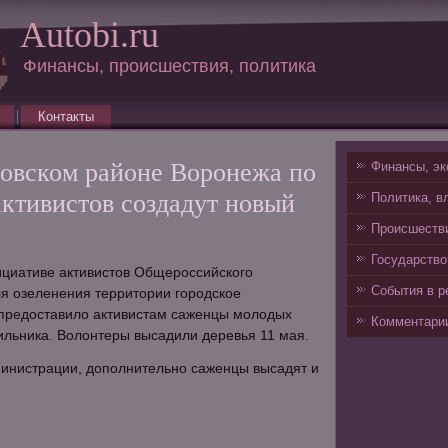
Autobi.ru
Финансы, происшествия, политика
Контакты
овском районе Воронежа по
Финансы, эк
активистов создадут новый
Политика, в
Происшестви
Государство
ициативе активистов Общероссийского
События в р
я озеленения территории городское
 предоставило активистам саженцы молодых
Комментарии
зильника. Волонтеры высадили деревья 11 мая.
министрации, дополнительно саженцы высадят и