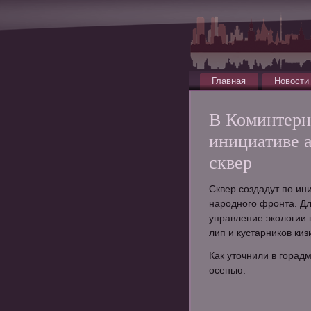
Главная
Новости
В Коминтерн
инициативе 
сквер
Сквер создадут по ин
народного фронта. Дл
управление экологии
лип и кустарников ки
Как уточнили в горад
осенью.