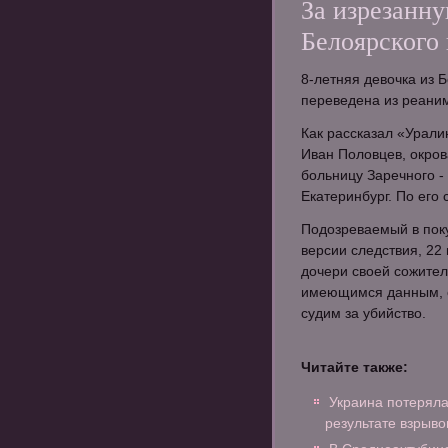
За изрезанн
Белоярского 
8-летняя девочка из 
переведена из реаним
Как рассказал «Урали
Иван Половцев, окров
больницу Заречного - 
Екатеринбург. По его 
Подозреваемый в поку
версии следствия, 22
дочери своей сожите
имеющимся данным, о
судим за убийство.
Читайте также:
Украина потеряла
результате взрыво