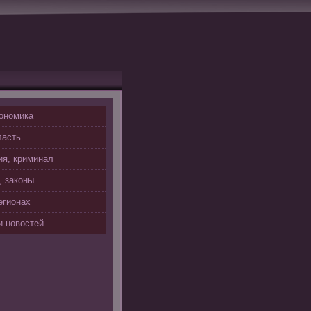
ономика
ласть
я, криминал
, законы
егионах
 новостей