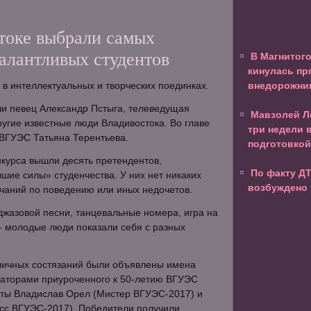
токе выбрали самых
алантливых студентов
В Магнитог
кинулась пр
 в интеллектуальных и творческих поединках.
внедорожни
ли певец Александр Пстыга, телеведущая
Мавзолей Л
ругие известные люди Владивостока. Во главе
три недели в
 ВГУЭС Татьяна Терентьева.
подготовкой
курса вышли десять претендентов,
По факту Д
ие силы» студенчества. У них нет никаких
возбуждено 
ечаний по поведению или иных недочетов.
жазовой песни, танцевальные номера, игра на
- молодые люди показали себя с разных
зличных состязаний были объявлены имена
аторами приуроченного к 50-летию ВГУЭС
нты Владислав Орел (Мистер ВГУЭС-2017) и
с ВГУЭС-2017). Победители получили