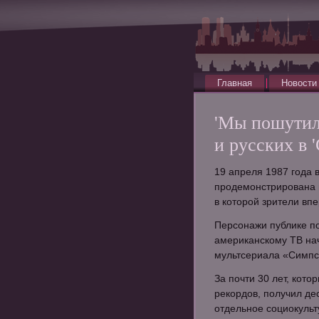
Главная
Новости
'Мы пошутил
и русских в 
19 апреля 1987 года 
продемонстрирована 
в которой зрители вп
Персонажи публике по
американскому ТВ на
мультсериала «Симпс
За почти 30 лет, кото
рекордов, получил де
отдельное социокульт