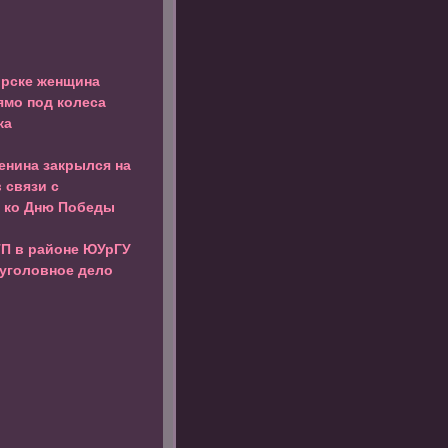
орске женщина
ямо под колеса
ка
енина закрылся на
 связи с
 ко Дню Победы
ТП в районе ЮУрГУ
уголовное дело