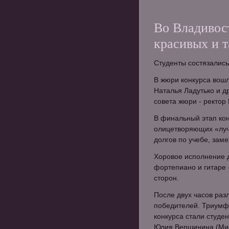
Во Владивос
красивых и т
Студенты состязались
В жюри конкурса вош
Наталья Ладутько и д
совета жюри - ректор
В финальный этап кон
олицетворяющих «лучш
долгов по учебе, зам
Хоровое исполнение д
фортепиано и гитаре 
сторон.
После двух часов ра
победителей. Триумф
конкурса стали студе
Юлия Вершинина (Мис