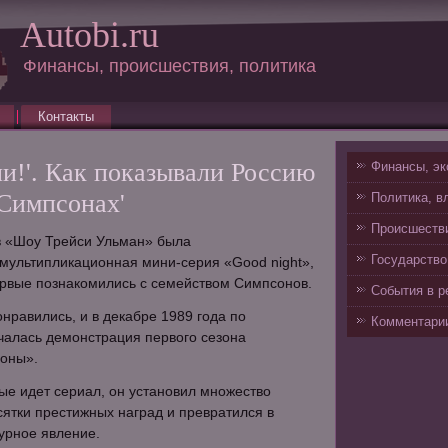
Autobi.ru
Финансы, происшествия, политика
Контакты
и!'. Как показывали Россию
Финансы, эк
'Симпсонах'
Политика, в
Происшестви
в «Шоу Трейси Ульман» была
Государство
мультипликационная мини-серия «Good night»,
ервые познакомились с семейством Симпсонов.
События в р
нравились, и в декабре 1989 года по
Комментарии
чалась демонстрация первого сезона
оны».
рые идет сериал, он установил множество
сятки престижных наград и превратился в
урное явление.