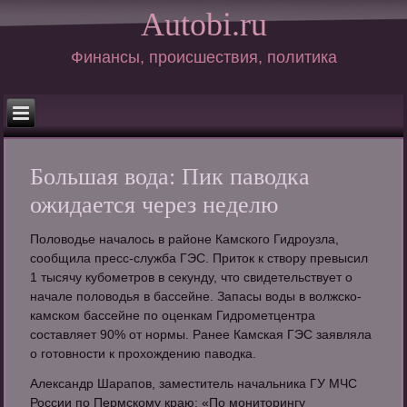
Autobi.ru
Финансы, происшествия, политика
Большая вода: Пик паводка
ожидается через неделю
Половодье началось в районе Камского Гидроузла,
сообщила пресс-служба ГЭС. Приток к створу превысил
1 тысячу кубометров в секунду, что свидетельствует о
начале половодья в бассейне. Запасы воды в волжско-
камском бассейне по оценкам Гидрометцентра
составляет 90% от нормы. Ранее Камская ГЭС заявляла
о готовности к прохождению паводка.
Александр Шарапов, заместитель начальника ГУ МЧС
России по Пермскому краю: «По мониторингу