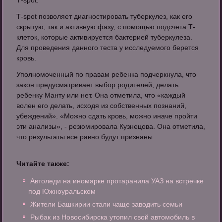
Т-spot.
Т-spot позволяет диагностировать туберкулез, как его
скрытую, так и активную фазу, с помощью подсчета Т-
клеток, которые активируется бактерией туберкулеза.
Для проведения данного теста у исследуемого берется
кровь.
Уполномоченный по правам ребенка подчеркнула, что
закон предусматривает выбор родителей, делать
ребенку Манту или нет. Она отметила, что «каждый
волен его делать, исходя из собственных познаний,
убеждений». «Можно сдать кровь, можно иначе пройти
эти анализы», - резюмировала Кузнецова. Она отметила,
что результаты все равно будут признаны.
Читайте также:
Автоледи на иномарке протаранила УАЗ на встречке
под Южноуральском
Жители Башкирии стали чаще заводить семьи
Рыбак из Новосибирска утопил свой автомобиль в