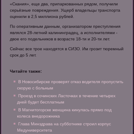
«Скания», еще два, припаркованных рядом, получили
серьёзные повреждения. Ущерб владельцы транспорта
оценили в 2,5 миллиона рублей.
По оперативным данным, организатором преступления
являлся 28-летний калининградец, а исполнителями -
двое его подельников в возрасте 18-ти и 20-ти лет.
Сейчас все трое находятся в СИЗО. Им грозит тюремный
срок до 5 лет.
Читайте также:
В Новосибирске проверят отказ водителя пропустить
скорую с больным
Проезд в сочинских Ласточках в течение четырех
дней будет бесплатным
В Магнитогорске женщина кинулась прямо под
колеса внедорожника
Глава Минздрава на субботнике строил корпус
Медуниверситета