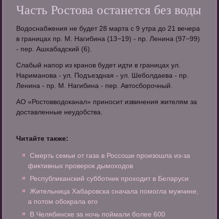
Часть Ростова останется без воды
Водоснабжения не будет 28 марта с 9 утра до 21 вечера
в границах пр. М. Нагибина (13−19) - пр. Ленина (97−99)
- пер. Ашхабадский (6).
Слабый напор из кранов будет идти в границах ул.
Нариманова - ул. Подъездная - ул. Шеболдаева - пр.
Ленина - пр. М. Нагибина - пер. Автосборочный.
АО «Ростовводоканал» приносит извинения жителям за
доставленные неудобства.
Читайте также:
Смерть семьи от газа в Россоши произошла из-за
фиктивных проверок дымоходов
Республиканский субботник проходит в Беларуси
Жительница Хабаровска сначала помогла мужчине,
а потом обокрала его
В Челябинске за ночь поймали более 600