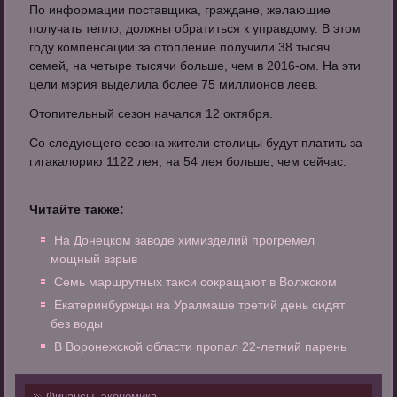
По информации поставщика, граждане, желающие
получать тепло, должны обратиться к управдому. В этом
году компенсации за отопление получили 38 тысяч
семей, на четыре тысячи больше, чем в 2016-ом. На эти
цели мэрия выделила более 75 миллионов леев.
Отопительный сезон начался 12 октября.
Со следующего сезона жители столицы будут платить за
гигакалорию 1122 лея, на 54 лея больше, чем сейчас.
Читайте также:
На Донецком заводе химизделий прогремел
мощный взрыв
Семь маршрутных такси сокращают в Волжском
Екатеринбуржцы на Уралмаше третий день сидят
без воды
В Воронежской области пропал 22-летний парень
Финансы, экономика