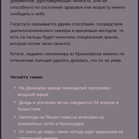
документов, удостоверяющих личность, или не
способного по состоянию здоровья или возрасту ничего
сообщить о себе.
Госуслуга оказывается двумя способами: посредством
дактилоскопического сканера и красковым методом, то
есть на пальцы будет нанесена специальная краска,
которая потом легко смоется.
Кстати, недавно пенсионеру из Красноярска именно по
отпечаткам пальцев удалось доказать, что он не умер.
Читайте также:
На Донецком заводе химизделий прогремел
мощный взрыв
Дождь и усиление ветра ожидаются 24 апреля в
Казахстане
Автоледи на Nissan повисла колесами на
трамвайных путях в Краснодаре
От снега до жары: какая погода ждет украинцев на
следующей неделе