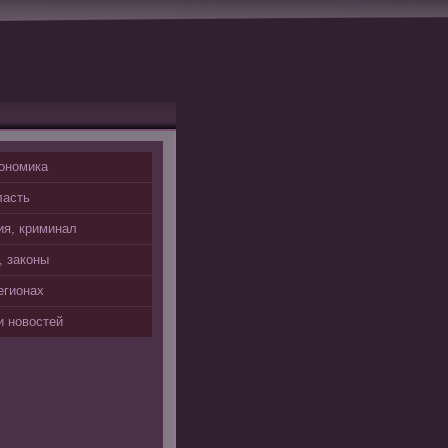
ономика
ласть
я, криминал
, законы
егионах
 новостей