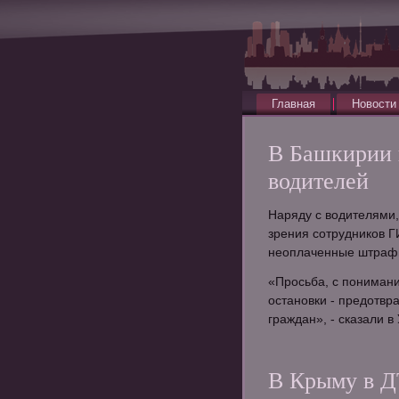
Главная
Новости
В Башкирии 
водителей
Наряду с водителями,
зрения сотрудников 
неоплаченные штраф
«Просьба, с понимани
остановки - предотвр
граждан», - сказали 
В Крыму в Д