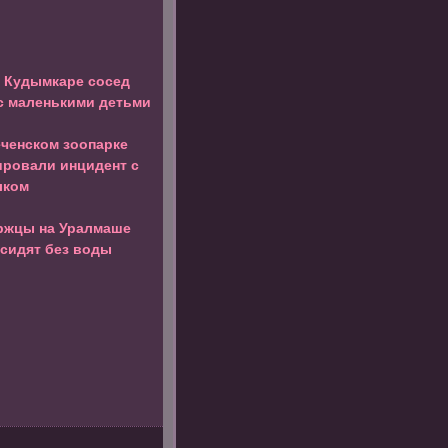
в Кудымкаре сосед
с маленькими детьми
ченском зоопарке
ровали инцидент с
лком
ржцы на Уралмаше
 сидят без воды