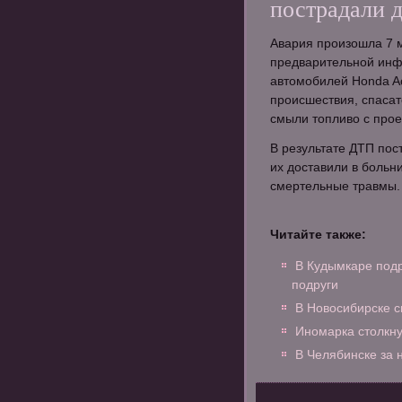
пострадали д
Авария произошла 7 м
предварительной инф
автомобилей Honda Ac
происшествия, спасат
смыли топливо с прое
В результате ДТП пост
их доставили в больн
смертельные травмы.
Читайте также:
В Кудымкаре подр
подруги
В Новосибирске с
Иномарка столкну
В Челябинске за 