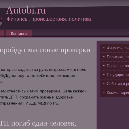
Autobi.ru
Финансы, происшествия, политика
Контакты
пройдут массовые проверки
Финансы, эк
Политика, в
Происшестви
 которые садятся за руль нетрезвыми, в поле
Государство
ГИБДД попадут автолюбители, имеющие
ы.
События в р
ем отнестись к этим проверкам. Цель каждой
Комментарии
атить ДТП, сохранить жизнь и здоровье
в Управлении ГИБДД МВД по РБ.
ТП погиб один человек,