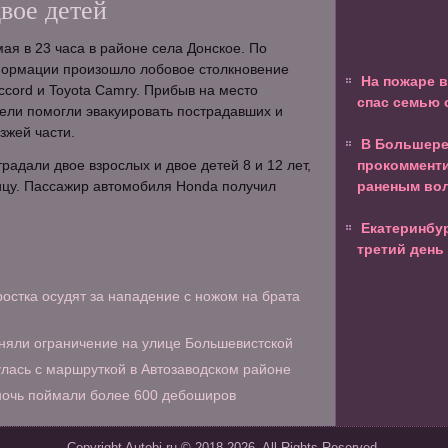
вое детей
ая в 23 часа в районе села Донское. По
ормации произошло лобовое столкновение
На пожаре 
cord и Toyota Camry. Прибыв на место
спас семью 
ели помогли эвакуировать пострадавших и
зжей части.
В Большере
радали двое взрослых и двое детей 8 и 12 лет,
прокомменти
ицу. Пассажир автомобиля Honda получил
раненым во
Екатеринбу
третий день
остка осудят за нападение с ножом на брата
няли ограничение на улице Большевистской
лась с маршруткой в Автозаводском районе
ночь поймали более 600 дебоширов
Copyright Autobi.ru © 2018-2026. All Rights Reserved.