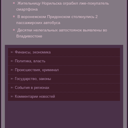
Жительницу Норильска ограбил лже-покупатель
смартфона
В воронежском Придонском столкнулись 2
пассажирских автобуса
Десятки нелегальных автостоянок выявлены во
Владивостоке
Финансы, экономика
Политика, власть
Происшествия, криминал
Государство, законы
События в регионах
Комментарии новостей