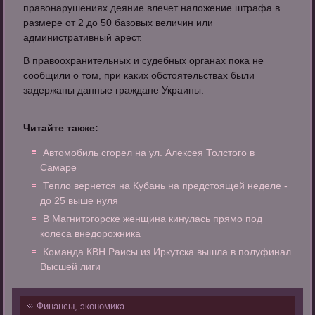
правонарушениях деяние влечет наложение штрафа в
размере от 2 до 50 базовых величин или
административный арест.
В правоохранительных и судебных органах пока не
сообщили о том, при каких обстоятельствах были
задержаны данные граждане Украины.
Читайте также:
Автомобиль сгорел на ул. Алексея Толстого в
Самаре
Тепло вернется на Кубань на предстоящей неделе -
до 25 выше нуля
В Магнитогорске женщина кинулась прямо под
колеса внедорожника
Команда КВН Раисы из Иркутска вышла в полуфинал
Высшей лиги
Финансы, экономика