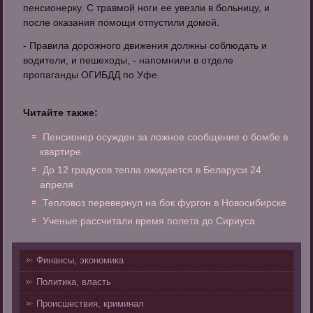
пенсионерку. С травмой ноги ее увезли в больницу, и
после оказания помощи отпустили домой.
- Правила дорожного движения должны соблюдать и
водители, и пешеходы, - напомнили в отделе
пропаганды ОГИБДД по Уфе.
Читайте также:
Пенсионер осужден за ложное сообщение о бомбе в
квартире
До 12 градусов тепла ожидается в Беларуси 24
апреля
Тепловоз перевернул на бок фургон в Новосибирске
Ученые рассчитали время полета до Сириуса
Финансы, экономика
Политика, власть
Происшествия, криминал