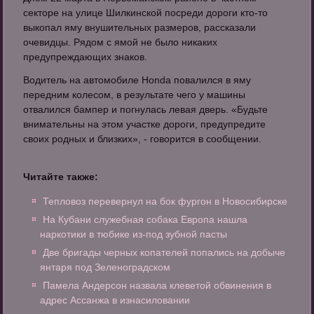
секторе на улице Шилкинской посреди дороги кто-то
выкопал яму внушительных размеров, рассказали
очевидцы. Рядом с ямой не было никаких
предупреждающих знаков.
Водитель на автомобиле Honda повалился в яму
передним колесом, в результате чего у машины
отвалился бампер и погнулась левая дверь. «Будьте
внимательны на этом участке дороги, предупредите
своих родных и близких», - говорится в сообщении.
Читайте также:
Тепловоз перевернул на бок фургон в Новосибирске
На Кубани служебная собака Европа нашла
наркотики в тюбике из-под зубной пасты
Две бригады черных копателей попались на добыче
янтаря под Зеленоградском
Памела Андерсон назвала клеветой обвинения в
адрес Ассанжа в изнасиловании