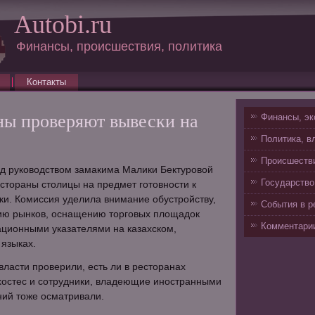
Autobi.ru
Финансы, происшествия, политика
Контакты
ны проверяют вывески на
Финансы, эк
Политика, в
Происшестви
од руководством замакима Малики Бектуровой
Государство
стораны столицы на предмет готовности к
вки. Комиссия уделила внимание обустройству,
События в р
ию рынков, оснащению торговых площадок
Комментарии
ционными указателями на казахском,
 языках.
власти проверили, есть ли в ресторанах
хостес и сотрудники, владеющие иностранными
ний тоже осматривали.