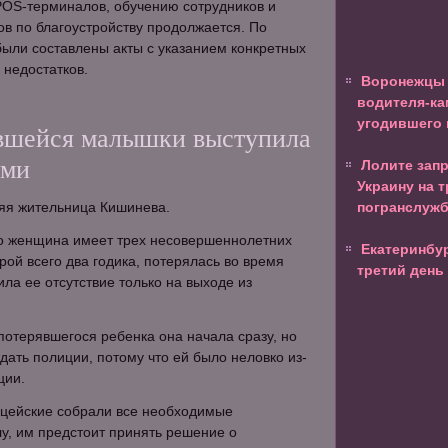
POS-терминалов, обучению сотрудников и
в по благоустройству продолжается. По
ыли составлены акты с указанием конкретных
 недостатков.
Воронежцы 
водителя-ка
угодившего 
вшейся малышки выступила
ями
Лолите зап
Украину на т
няя жительница Кишинева.
погранслуж
то женщина имеет трех несовершеннолетних
Екатеринбу
орой всего два годика, потерялась во время
третий день
ила ее отсутствие только на выходе из
 потерявшегося ребенка она начала сразу, но
ать полиции, потому что ей было неловко из-
ции.
ицейские собрали все необходимые
лу, им предстоит принять решение о