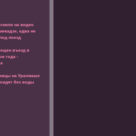
сняли на видео
микадзе, едва не
под поезд
рещен въезд в
ри года -
ба
ржцы на Уралмаше
 сидят без воды