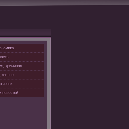
ономика
ласть
я, криминал
, законы
егионах
 новостей