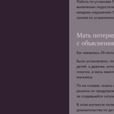
Работа по установке 
выявлению недостатко
каждому нарушению б
сроков по устранению
Мать потеря
с объяснени
Ею оказалась 29-лет
Было установлено, ч
детей, а девочка, кот
покупок, и мать замет
магазина.
По ее словам, искать
решила не предупрежд
за создавшейся ситуа
В этом контексте пол
доказательства по де