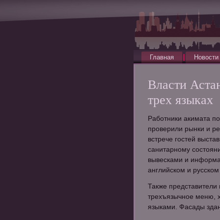
Главная
Новости
Власти Аста
трех языках
Работники акимата п
проверили рынки и ре
встрече гостей выста
санитарному состоян
вывесками и информа
английском и русском
Также представители 
трехъязычное меню, 
языками. Фасады зда