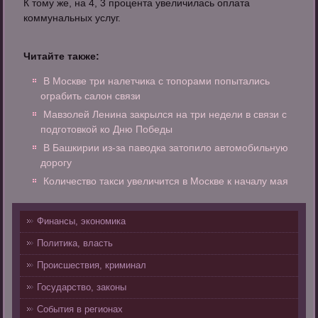
К тому же, на 4, 3 процента увеличилась оплата
коммунальных услуг.
Читайте также:
В Москве три налетчика с топорами попытались
ограбить салон связи
Мавзолей Ленина закрылся на три недели в связи с
подготовкой ко Дню Победы
В Башкирии из-за паводка затопило автомобильную
дорогу
Количество такси увеличится в Москве к началу мая
Финансы, экономика
Политика, власть
Происшествия, криминал
Государство, законы
События в регионах