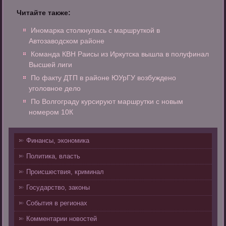
Читайте также:
Иномарка столкнулась с маршруткой в
Автозаводском районе
Команда КВН Раисы из Иркутска вышла в полуфинал
Высшей лиги
По факту ДТП в районе ЮУрГУ возбуждено
уголовное дело
По Волгограду курсируют маршрутки с новым
номером 10К
Финансы, экономика
Политика, власть
Происшествия, криминал
Государство, законы
События в регионах
Комментарии новостей