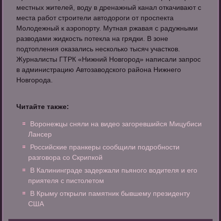
местных жителей, воду в дренажный канал откачивают с
места работ строители автодороги от проспекта
Молодежный к аэропорту. Мутная ржавая с радужными
разводами жидкость потекла на грядки. В зоне
подтопления оказались несколько тысяч участков.
Журналисты ГТРК «Нижний Новгород» написали запрос
в администрацию Автозаводского района Нижнего
Новгорода.
Читайте также:
Воронежцы сняли на видео загоревшийся Мицубиси
Лансер
Российские пранкеры сообщили подробности
разговора со Скрипкой
В Калининграде задержали пьяного водителя и его
приятеля с пистолетом
В Крыму открыли памятник бывшему президенту
США