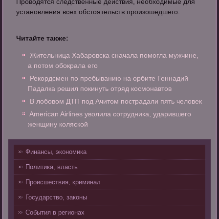
Проводятся следственные действия, необходимые для
установления всех обстоятельств произошедшего.
Читайте также:
Жительница Хабаровска сначала помогла мужчине,
а потом обокрала его
Рекордсмен по пребыванию на орбите Геннадий
Падалка решил покинуть отряд космонавтов
В лобовом ДТП под Ачитом пострадали пять человек
American Airlines уволила сотрудника, ударившего
женщину коляской
Финансы, экономика
Политика, власть
Происшествия, криминал
Государство, законы
События в регионах