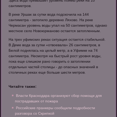
Здесь вода превышает уровень поймы реки на 10
сантиметров.
В реке Уршак за сутки вода подскочила на 144
сантиметра - затопило деревню Ляхово. На реке
Чермасан уровень воды упал на 50 сантиметров, однако
местное село Новоюрманово остается затопленным.
На трех уфимских реках ситуация остается стабильной.
В Деме вода за сутки «отвоевала» 26 сантиметров, в
Белой поднялась на целый метр, а в Уфимке на 74
сантиметра. Несмотря на быстрый рост уровня воды,
пока еще слишком рано говорить о затоплении
отдельных частей столицы - до опасных значений в
столичных реках еще больше шести метров.
Читайте также:
Власти Краснодара организуют сбор помощи для
пострадавших от пожара
Российские пранкеры сообщили подробности
разговора со Скрипкой