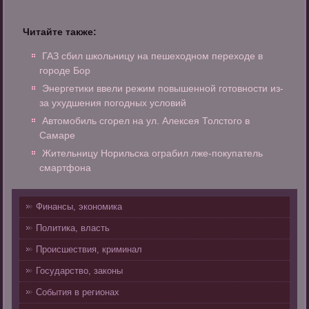
Читайте также:
ГАЗ сбил школьницу на пешеходном переходе в
городе Бор
Энергетики ввели режим повышенной готовности из-
за ухудшения погодных условий
Автомобиль сгорел на ул. Алексея Толстого в
Самаре
Жительницу Норильска ограбил лже-покупатель
смартфона
Финансы, экономика
Политика, власть
Происшествия, криминал
Государство, законы
События в регионах