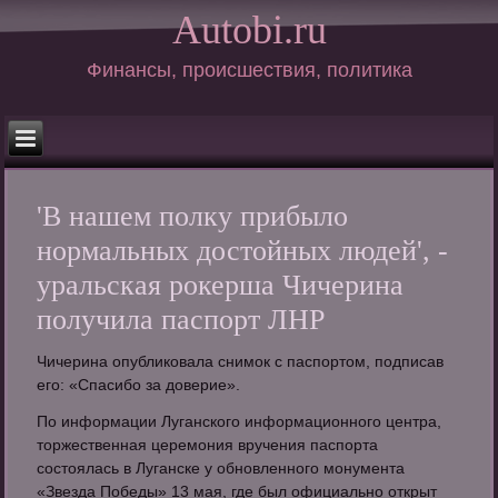
Autobi.ru
Финансы, происшествия, политика
'В нашем полку прибыло
нормальных достойных людей', -
уральская рокерша Чичерина
получила паспорт ЛНР
Чичерина опубликовала снимок с паспортом, подписав
его: «Спасибо за доверие».
По информации Луганского информационного центра,
торжественная церемония вручения паспорта
состоялась в Луганске у обновленного монумента
«Звезда Победы» 13 мая, где был официально открыт