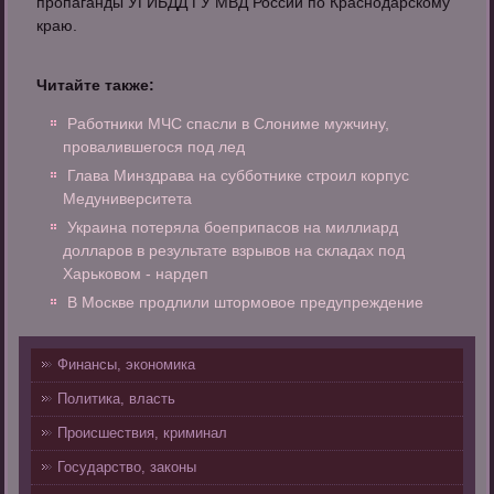
пропаганды УГИБДД ГУ МВД России по Краснодарскому
краю.
Читайте также:
Работники МЧС спасли в Слониме мужчину,
провалившегося под лед
Глава Минздрава на субботнике строил корпус
Медуниверситета
Украина потеряла боеприпасов на миллиард
долларов в результате взрывов на складах под
Харьковом - нардеп
В Москве продлили штормовое предупреждение
Финансы, экономика
Политика, власть
Происшествия, криминал
Государство, законы