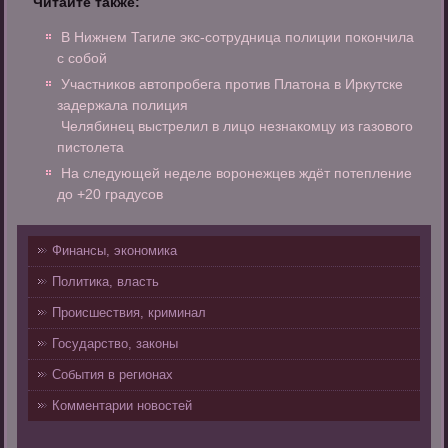
Читайте также:
В Нижнем Тагиле экс-сотрудница полиции покончила
с собой
Участников автопробега против Платона в Иркутске
задержала полиция
Челябинец выстрелил в лицо незнакомцу из газового
пистолета
На следующей неделе воронежцев ждёт потепление
до +20 градусов
Финансы, экономика
Политика, власть
Происшествия, криминал
Государство, законы
События в регионах
Комментарии новостей