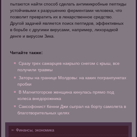
пытаются найти способ сделать антимикробные пептиды
устойчивыми к разрушению ферментами человека, что
позволит превратить их в лекарственное средство.
Другой задачей является поиск пептидов, эффективных
в борьбе с другими вирусами, например, лихорадкой
денге и вирусом Зика.
Читайте также:
Сразу трех самарцев накрыло снегом с крыш, все
получили травмы
Заторы на границе Молдовы: на каких погранпунктах
пробки
В Магнитогорске женщина кинулась прямо под
колеса внедорожника
Саксофонист Кенни Джи сыграл на борту самолета в
благотворительных целях
Финансы, экономика