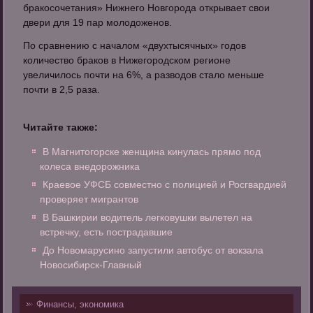
бракосочетания» Нижнего Новгорода открывает свои
двери для 19 пар молодоженов.
По сравнению с началом «двухтысячных» годов
количество браков в Нижегородском регионе
увеличилось почти на 6%, а разводов стало меньше
почти в 2,5 раза.
Читайте также:
В Магнитогорске женщина кинулась прямо под
колеса внедорожника
Краевое УФСБ совместно с полицией и Росгвардией
проверяет мигрантов
В Башкирии водитель легковушки вылетел на
встречку, есть пострадавшие
До Новомарусино запустили автобус от вокзала
Новосибирск-Главный
Финансы, экономика