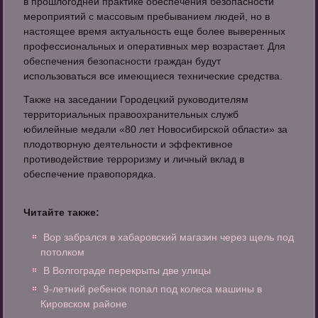
в прошлогодней практике обеспечения безопасности
мероприятий с массовым пребыванием людей, но в
настоящее время актуальность еще более выверенных
профессиональных и оперативных мер возрастает. Для
обеспечения безопасности граждан будут
использоваться все имеющиеся технические средства.
Также на заседании Городецкий руководителям
территориальных правоохранительных служб
юбилейные медали «80 лет Новосибирской области» за
плодотворную деятельности и эффективное
противодействие терроризму и личный вклад в
обеспечение правопорядка.
Читайте также:
Вор забрался в хабаровский магазин через щель под
потолком
В Волгограде перекрыты две улицы
9-летний ребенок попал под колеса машины в
Кировском районе