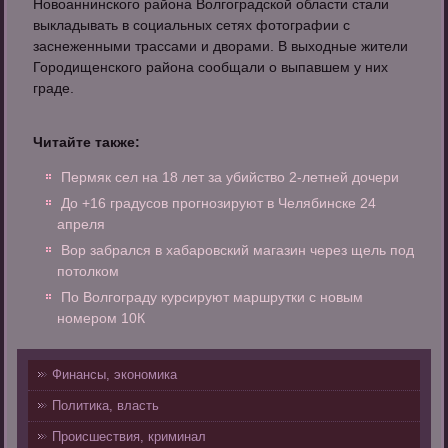
Новоаннинского района Волгоградской области стали
выкладывать в социальных сетях фотографии с
заснеженными трассами и дворами. В выходные жители
Городищенского района сообщали о выпавшем у них
граде.
Читайте также:
Пермяк сел на 18 лет за убийство 2-летней дочери
До +16 градусов прогнозируют в Челябинске 24
апреля
Вор забрался в хабаровский магазин через щель под
потолком
По Волгограду курсируют маршрутки с новым
номером 10К
Финансы, экономика
Политика, власть
Происшествия, криминал