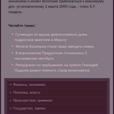
значениям и может вплотную приблизиться к максимуму
дня, установленному 1 марта 2000 года, - плюс 5,7
градуса.
Читайте также:
Гуляющих по крыше девятиэтажного дома
подростков заметили в Миассе
Жители Башкирии стали чаще заводить семьи
В воронежском Придонском столкнулись 2
пассажирских автобуса
Рекордсмен по пребыванию на орбите Геннадий
Падалка решил покинуть отряд космонавтов
Финансы, экономика
Политика, власть
Происшествия, криминал
Государство, законы