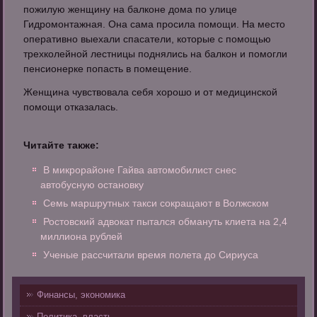
пожилую женщину на балконе дома по улице
Гидромонтажная. Она сама просила помощи. На место
оперативно выехали спасатели, которые с помощью
трехколейной лестницы поднялись на балкон и помогли
пенсионерке попасть в помещение.
Женщина чувствовала себя хорошо и от медицинской
помощи отказалась.
Читайте также:
В микрорайоне Гайва автомобилист снес
автобусную остановку
Семь маршрутных такси сокращают в Волжском
Ростовский адвокат пытался обмануть клиета на 2,4
миллиона рублей
Ученые рассчитали время полета до Сириуса
Финансы, экономика
Политика, власть