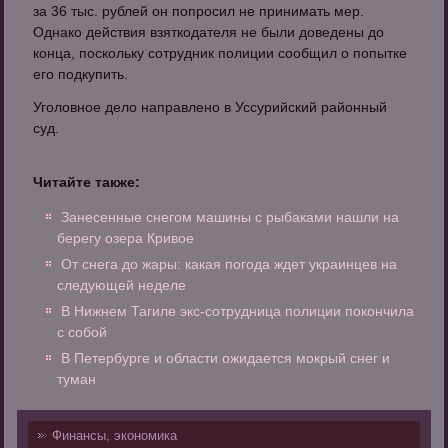
за 36 тыс. рублей он попросил не принимать мер.
Однако действия взяткодателя не были доведены до
конца, поскольку сотрудник полиции сообщил о попытке
его подкупить.
Уголовное дело направлено в Уссурийский районный
суд.
Читайте также:
Занесенные снегом машины с рыбаками нашли на
берегу озера Кривое
От снега до жары: какая погода ждет украинцев на
следующей неделе
В Нижнем Тагиле экс-сотрудница полиции покончила
с собой
В Петербурге и области ожидается мокрый снег и
туман
Финансы, экономика