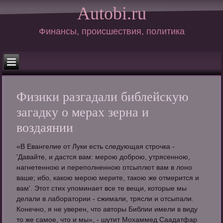
Autobi.ru
Финансы, происшествия, политика
Физики разгадали библейскую
загадку о мерах зерна и
воздаянии
«В Евангелие от Луки есть следующая строчка -
'Давайте, и дастся вам: мерою доброю, утрясенною,
нагнетенною и переполненною отсыплют вам в лоно
ваше; ибо, какою мерою мерите, такою же отмерится и
вам'. Этот стих упоминает все те вещи, которые мы
делали в лаборатории - сжимали, трясли и отсыпали.
Конечно, я не уверен, что авторы Библии имели в виду
то же самое, что и мы», - шутит Мохаммед Саадатфар