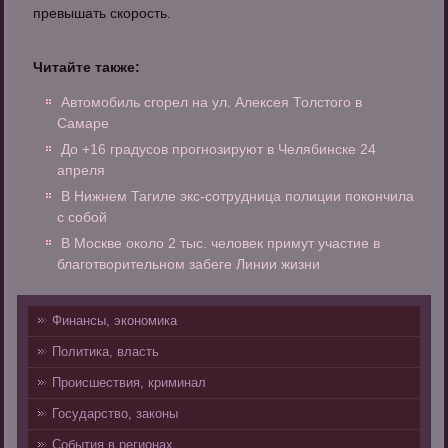
превышать скорость.
Читайте также:
Автомобиль сгорел на ул. Алексея Толстого в
Самаре
До +16 градусов прогнозируют в Челябинске 24
апреля
В Нижнем Тагиле экс-сотрудница полиции покончила
с собой
В Москве около 2 тыс. человек примут участие в
благотворительном забеге Линии жизни
Финансы, экономика
Политика, власть
Происшествия, криминал
Государство, законы
События в регионах