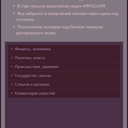
В Уфе прошла масштабная акция #ЯРОССИЯ
Вор забрался в хабаровский магазин через щель под
потолком
Посетителям зоопарка под Омском показали
растерзанного волка
Финансы, экономика
Политика, власть
Происшествия, криминал
Государство, законы
События в регионах
Комментарии новостей