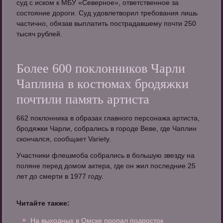
суд с иском к МБУ «Северное», ответственное за
состояние дороги. Суд удовлетворил требования лишь
частично, обязав выплатить пострадавшему почти 250
тысяч рублей.
Более 600 поклонников Чарли
Чаплина в костюмах бродяжки
почтили память артиста
662 поклонника в образах главного персонажа артиста,
бродяжки Чарли, собрались в городе Веве, где Чаплин
скончался, сообщает Variety.
Участники флешмоба собрались в большую звезду на
поляне перед домом актера, где он жил последние 25
лет до смерти в 1977 году.
Читайте также:
На выходных в Омске пропал подросток