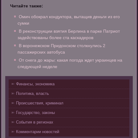
Читайте также:
Омич обокрал кондуктора, вытащив деньги из его
сумки
В реконструкции взятия Берлина в парке Патриот
задействованы более ста каскадеров
В воронежском Придонском столкнулись 2
пассажирских автобуса
От снега до жары: какая погода ждет украинцев на
следующей неделе
Финансы, экономика
Политика, власть
Происшествия, криминал
Государство, законы
События в регионах
Комментарии новостей