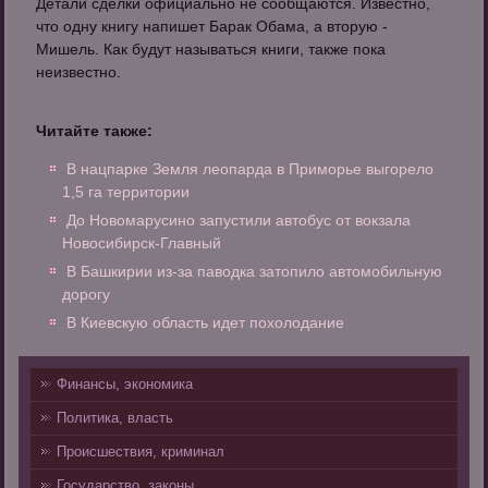
Детали сделки официально не сообщаются. Известно,
что одну книгу напишет Барак Обама, а вторую -
Мишель. Как будут называться книги, также пока
неизвестно.
Читайте также:
В нацпарке Земля леопарда в Приморье выгорело
1,5 га территории
До Новомарусино запустили автобус от вокзала
Новосибирск-Главный
В Башкирии из-за паводка затопило автомобильную
дорогу
В Киевскую область идет похолодание
Финансы, экономика
Политика, власть
Происшествия, криминал
Государство, законы